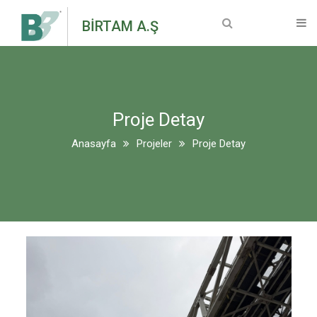
Anasayfa
BİRTAM A.Ş
Kurumsal
Hakkımızda
Proje Detay
Vizyon & Misyon
Anasayfa
Projeler
Proje Detay
Genel Müdür Mesajı
Sertifikalar
Makine Ekipmanları
Bilgi Toplumu Hizmetleri
Projeler
Devam Eden Projeler