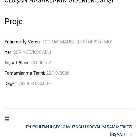
OLUŞAN HASARLARIN GİDERİLMESİ İŞİ
Proje
Yatırımcı İş Veren:
TOPRAK MAHSULLERİ OFİSİ (TMO)
Yer:
DERİNCE/KOCAELİ
İnşaat Alanı:
20.000 m2
Tamamlanma Tarihi:
22/10/2026
Değer:
788.853.000,00-TL
EYÜPSULTAN İLÇESİ GAVUZOĞLU SOSYAL YAŞAM MERKEZİ
İNŞAATI