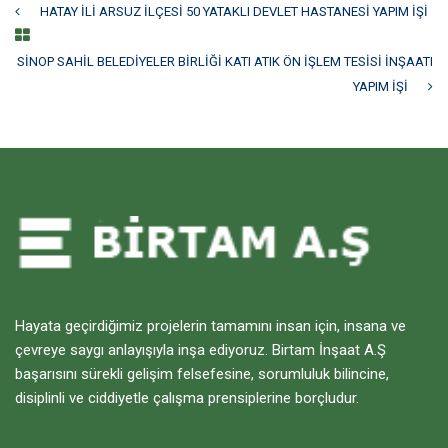
HATAY İLİ ARSUZ İLÇESİ 50 YATAKLI DEVLET HASTANESİ YAPIM İŞİ
SİNOP SAHİL BELEDİYELER BİRLİĞİ KATI ATIK ÖN İŞLEM TESİSİ İNŞAATI
YAPIM İŞİ
Hayata geçirdiğimiz projelerin tamamını insan için, insana ve
çevreye saygı anlayışıyla inşa ediyoruz. Birtam İnşaat A.Ş
başarısını sürekli gelişim felsefesine, sorumluluk bilincine,
disiplinli ve ciddiyetle çalışma prensiplerine borçludur.