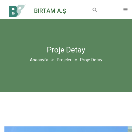
Anasayfa
BİRTAM A.Ş
Kurumsal
Hakkımızda
Proje Detay
Vizyon & Misyon
Anasayfa
Projeler
Proje Detay
Genel Müdür Mesajı
Sertifikalar
Makine Ekipmanları
Bilgi Toplumu Hizmetleri
Projeler
Devam Eden Projeler