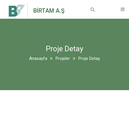
Anasayfa
BİRTAM A.Ş
Kurumsal
Hakkımızda
Proje Detay
Vizyon & Misyon
Anasayfa
Projeler
Proje Detay
Genel Müdür Mesajı
Sertifikalar
Makine Ekipmanları
Bilgi Toplumu Hizmetleri
Projeler
Devam Eden Projeler