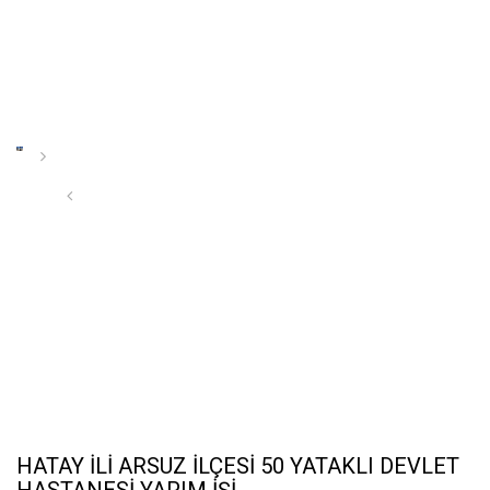
Tamamlanan Projeler
Haberler
İnsan Kaynakları
İletişim
HATAY İLİ ARSUZ İLÇESİ 50 YATAKLI DEVLET