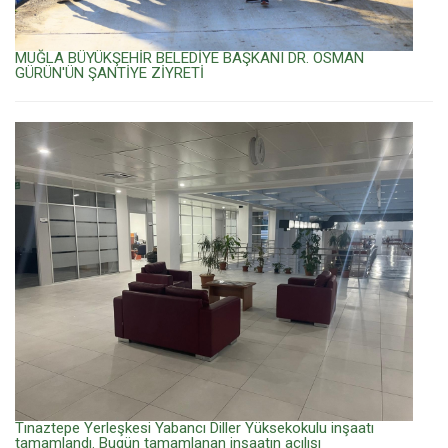
MUĞLA BÜYÜKŞEHİR BELEDİYE BAŞKANI DR. OSMAN
GÜRÜN'ÜN ŞANTİYE ZİYRETİ
Tınaztepe Yerleşkesi Yabancı Diller Yüksekokulu inşaatı
tamamlandı. Bugün tamamlanan inşaatın açılışı