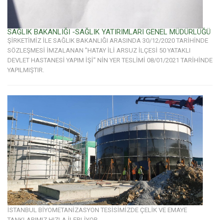
SAĞLIK BAKANLIĞI -SAĞLIK YATIRIMLARI GENEL MÜDÜRLÜĞÜ
ŞİRKETİMİZ İLE SAĞLIK BAKANLIĞI ARASINDA 30/12/2020 TARİHİNDE
SÖZLEŞMESİ İMZALANAN "HATAY İLİ ARSUZ İLÇESİ 50 YATAKLI
DEVLET HASTANESİ YAPIM İŞİ" NİN YER TESLİMİ 08/01/2021 TARİHİNDE
YAPILMIŞTIR.
İSTANBUL BİYOMETANİZASYON TESİSİMİZDE ÇELİK VE EMAYE
TANKLARIMIZ HIZLA İLERLİYOR