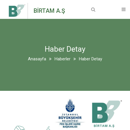
Anasayfa
BİRTAM A.Ş
Kurumsal
Hakkımızda
Haber Detay
Vizyon & Misyon
Anasayfa
Haberler
Haber Detay
Genel Müdür Mesajı
Sertifikalar
Makine Ekipmanları
Bilgi Toplumu Hizmetleri
Projeler
Devam Eden Projeler