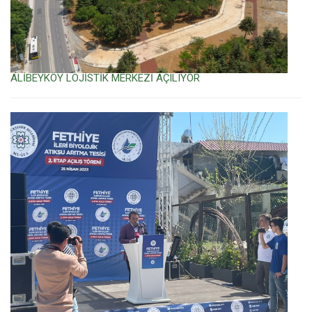
ALİBEYKÖY LOJİSTİK MERKEZİ AÇILIYOR