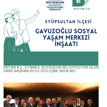
BİRTAM A.Ş , İSTANBUL BÜYÜKŞEHİR BELEDİYESİ FEN İŞLERİ
DAİRE BAŞKANLIĞI İLE SÖZLEŞME İMZALADI