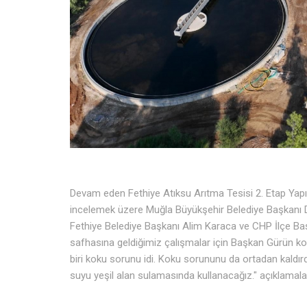
Devam eden Fethiye Atıksu Arıtma Tesisi 2. Etap Yap
incelemek üzere Muğla Büyükşehir Belediye Başkanı
Fethiye Belediye Başkanı Alim Karaca ve CHP İlçe Ba
safhasına geldiğimiz çalışmalar için Başkan Gürün k
biri koku sorunu idi. Koku sorununu da ortadan kaldırd
suyu yeşil alan sulamasında kullanacağız." açıklamalar