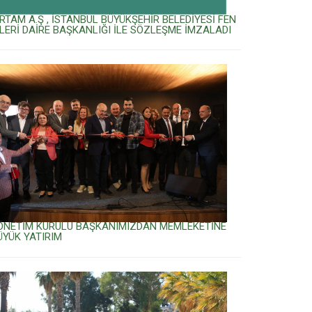
İRTAM A.Ş , İSTANBUL BÜYÜKŞEHİR BELEDİYESİ FEN
ŞLERİ DAİRE BAŞKANLIĞI İLE SÖZLEŞME İMZALADI
ÖNETİM KURULU BAŞKANIMIZDAN MEMLEKETİNE
ÜYÜK YATIRIM