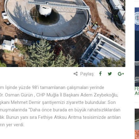
Paylaş:
ım İşinde yüzde 98’i tamamlanan çalışmaları yerinde
F
A
 Dr. Osman Gürün , CHP Muğla İl Başkanı Adem Zeybekoğlu,
şkanı Mehmet Demir şantiyemizi ziyarette bulundular. Son
onuşmalarında "Daha önce burada en büyük rahatsızlıklardan
ık. Bunun yanı sıra Fethiye Atıksu Arıtma tesisimizde arıtılan
ın yer verdi.