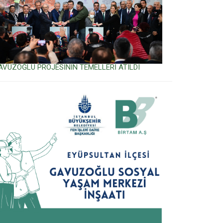
AVUZOĞLU PROJESİNİN TEMELLERİ ATILDI