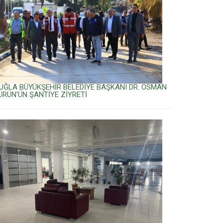
UĞLA BÜYÜKŞEHİR BELEDİYE BAŞKANI DR. OSMAN
ÜRÜN'ÜN ŞANTİYE ZİYRETİ