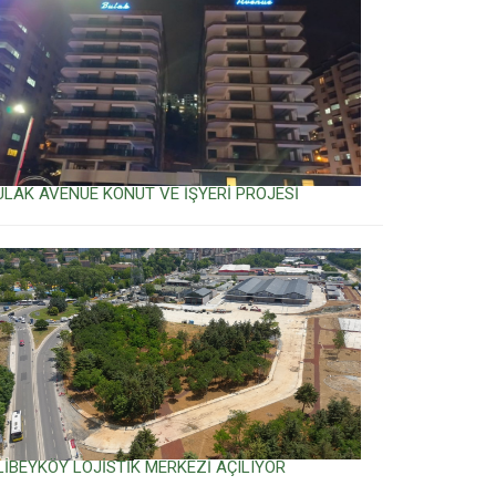
ULAK AVENUE KONUT VE İŞYERİ PROJESİ
LİBEYKÖY LOJİSTİK MERKEZİ AÇILIYOR