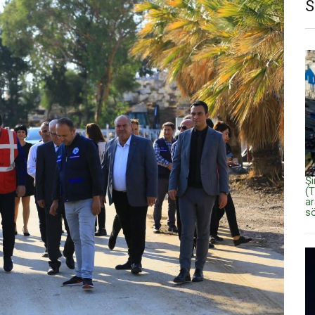
S
Şi
(T
ar
sö