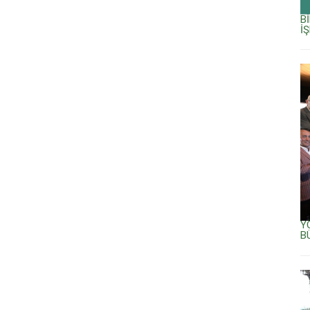
B
İ
Y
B