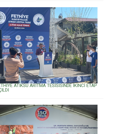
ETHİYE ATIKSU ARITMA TESİSİSİNDE İKİNCİ ETAP
ÇILDI